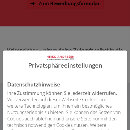
Zum Bewerbungsformular
Krisensicher – nimm deine Zukunft selbst in die
Hand!
Privatsphäre­einstellungen
Datenschutzhinweise
Ihre Zustimmung können Sie jederzeit widerrufen.
Wir verwenden auf dieser Webseite Cookies und
weitere Technologien, um Ihnen ein bestmögliches
Neugierig, wie das im Alltag aussieht?
Nutzungserlebnis zu bieten. Sie können das Setzen von
Mach ein Schnupperpraktikum.
Cookies auch ablehnen und unsere Seite nur mit den
Wir bieten dir die Möglichkeit in unseren Betrieb im
technisch notwendigen Cookies nutzen. Weitere