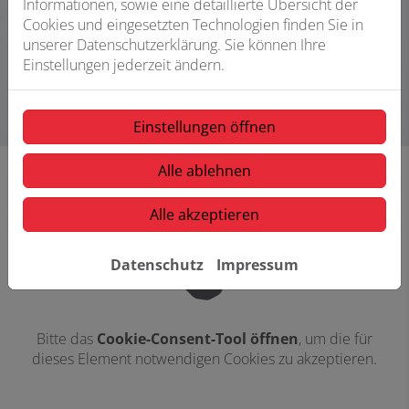
Rahmen eines Praktikums hineinzuschauen. Wir freuen
Informationen, sowie eine detaillierte Übersicht der
uns auf deine Bewerbung über unser Kontaktformular.
Cookies und eingesetzten Technologien finden Sie in
unserer Datenschutzerklärung. Sie können Ihre
Einstellungen jederzeit ändern.
Zum Bewerbungsformular
Einstellungen öffnen
Alle ablehnen
Alle akzeptieren
Datenschutz
Impressum
Bitte das
Cookie-Consent-Tool öffnen
, um die für
dieses Element notwendigen Cookies zu akzeptieren.