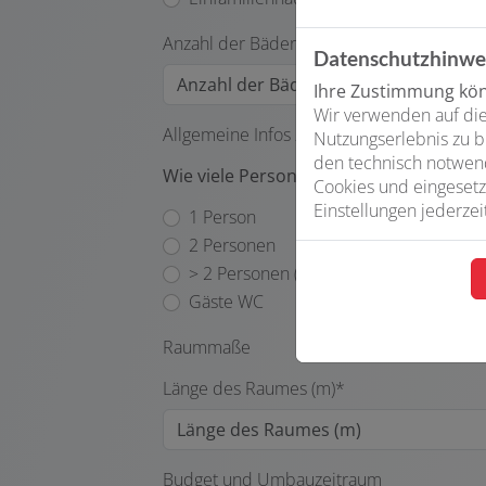
Anzahl der Bäder*
Datenschutzhinwe
Ihre Zustimmung könn
Wir verwenden auf die
Allgemeine Infos zu Ihrer Badbenutzung
Nutzungserlebnis zu b
den technisch notwend
Wie viele Personen nutzen das Bad reg
Cookies und eingesetz
Einstellungen jederzei
1 Person
2 Personen
> 2 Personen (Familienbad)
Gäste WC
Raummaße
Länge des Raumes (m)*
Budget und Umbauzeitraum