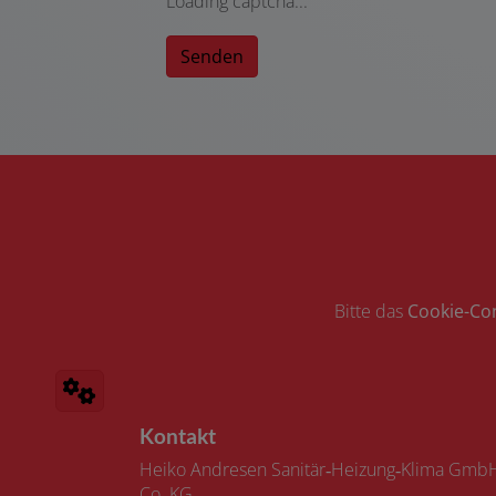
Loading captcha...
Senden
Bitte das
Cookie-Co
Footer - Kontaktdaten und Öffnungszeiten
Kontakt
Heiko Andresen Sanitär‑Heizung‑Klima Gmb
Co. KG