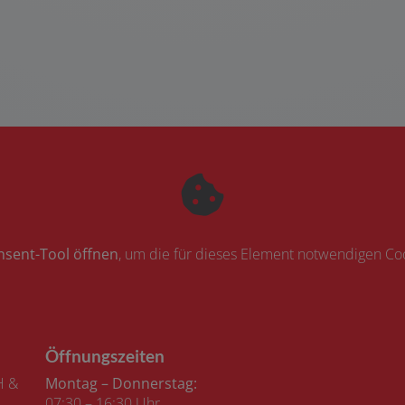
nsent-Tool öffnen
, um die für dieses Element notwendigen Coo
Öffnungszeiten
H &
Montag – Donnerstag:
07:30 – 16:30 Uhr