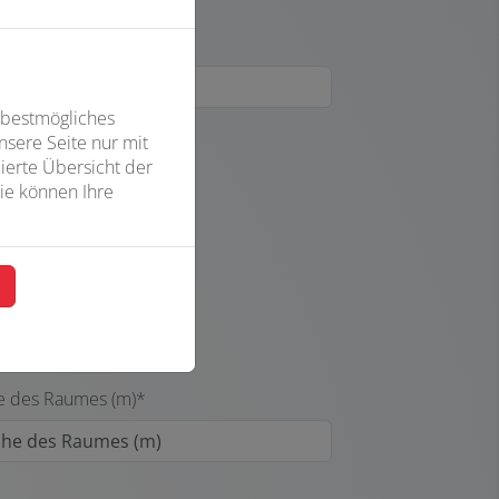
 bestmögliches
sere Seite nur mit
ierte Übersicht der
ie können Ihre
n
 des Raumes (m)*