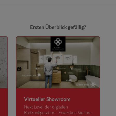
Ersten Überblick gefällig?
Virtueller Showroom
Next Level der digitalen
Badkonfiguration - Erwecken Sie Ihre