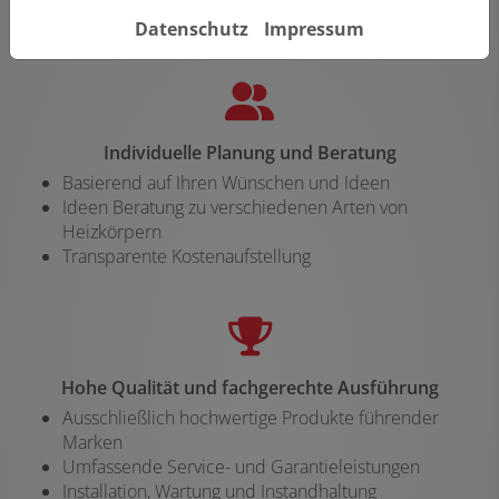
Datenschutz
Impressum
Individuelle Planung und Beratung
Basierend auf Ihren Wünschen und Ideen
Ideen Beratung zu verschiedenen Arten von
Heizkörpern
Transparente Kostenaufstellung
Hohe Qualität und fachgerechte Ausführung
Ausschließlich hochwertige Produkte führender
Marken
Umfassende Service- und Garantieleistungen
Installation, Wartung und Instandhaltung