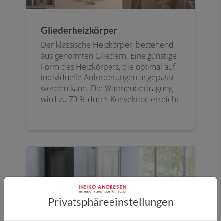
Gliederheizkörper
Der klassische Heizkörper, bestehend
aus genormten Gliedern. Eine günstige
Form des Heizkörpers, die optimal auf
individuelle Anforderungen angepasst
werden kann. Die Wärmeübertragung
wird zu 70 % durch Konvektion erreicht
Privatsphäre­einstellungen