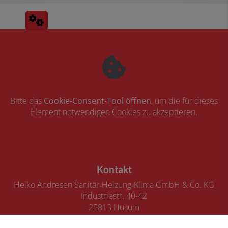
Bitte das
Cookie-Consent-Tool öffnen
, um die für dieses
Element notwendigen Cookies zu akzeptieren.
Footer - Kontaktdaten und Öffnungszeiten
Kontakt
Heiko Andresen Sanitär‑Heizung‑Klima GmbH & Co. KG
Industriestr. 40-42
25813 Husum
Telefonisch erreichbar unter: